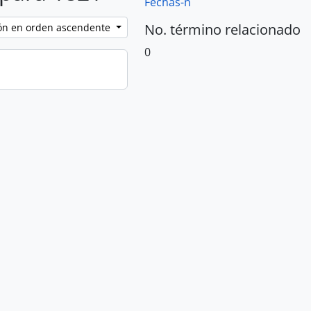
Fechas-n
No. término relacionado
ción en orden ascendente
0