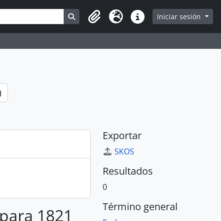
Search in browse page
Iniciar sesión
Portapapeles
Idioma
Enlaces rápidos
)
Exportar
SKOS
Resultados
0
Término general
 para 1821