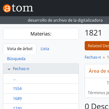
Skip to main content
desarrollo de archivo de la digitalizadora
1821
Materias:
Related Des
Vista de árbol
Lista
Fechas-n
1
Búsqueda
Fechas-n
Área de 
...
T
1554
Términos j
1689
0 Desc
1730