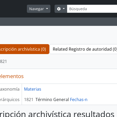
Búsqueda
Search options
Navegar
cripción archivística (0)
Related Registro de autoridad (0
821
elementos
axonomía
Materias
erárquicos
1821
Término General
Fechas-n
ripción archivística resultados