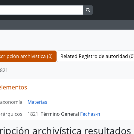
Search in browse pag
cripción archivística (0)
Related Registro de autoridad (0
821
elementos
axonomía
Materias
erárquicos
1821
Término General
Fechas-n
ripción archivística resultados