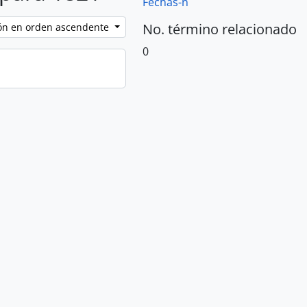
Fechas-n
No. término relacionado
ción en orden ascendente
0