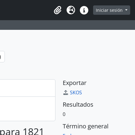
e
Iniciar sesión
Portapapeles
Idioma
Enlaces rápidos
)
Exportar
SKOS
Resultados
0
Término general
 para 1821