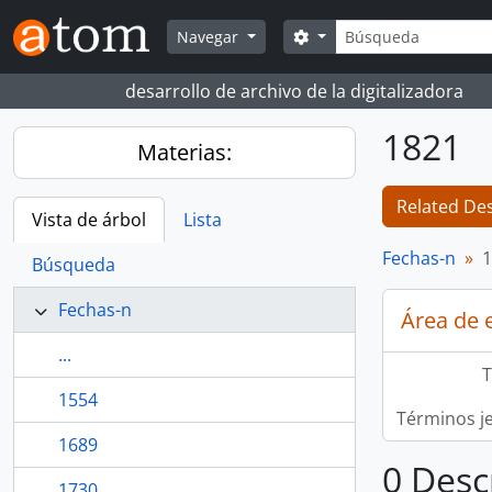
Skip to main content
Búsqueda
Search options
Navegar
desarrollo de archivo de la digitalizadora
1821
Materias:
Related Des
Vista de árbol
Lista
Fechas-n
1
Búsqueda
Fechas-n
Área de 
...
T
1554
Términos j
1689
0 Desc
1730