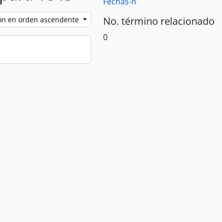
Fechas-n
No. término relacionado
ción en orden ascendente
0