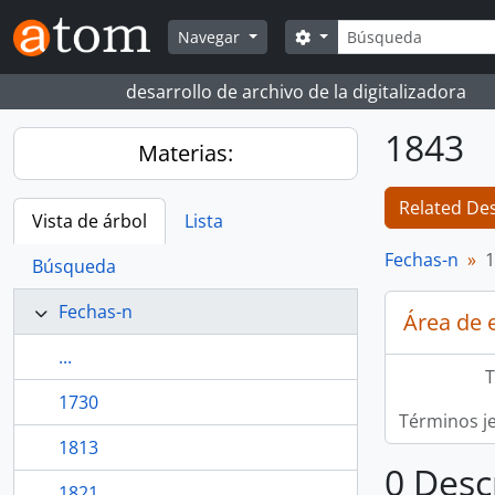
Skip to main content
Búsqueda
Search options
Navegar
desarrollo de archivo de la digitalizadora
1843
Materias:
Related Des
Vista de árbol
Lista
Fechas-n
1
Búsqueda
Fechas-n
Área de 
...
T
1730
Términos j
1813
0 Desc
1821