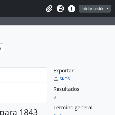
e
Iniciar sesión
Portapapeles
Idioma
Enlaces rápidos
)
Exportar
SKOS
Resultados
0
Término general
 para 1843