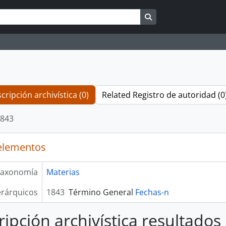
Search in browse pag
cripción archivística (0)
Related Registro de autoridad (0
843
elementos
axonomía
Materias
erárquicos
1843
Término General
Fechas-n
ripción archivística resultados