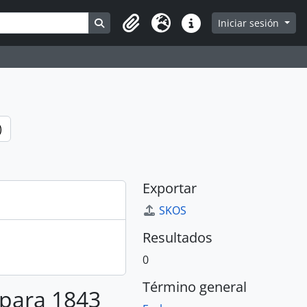
Search in browse page
Iniciar sesión
Portapapeles
Idioma
Enlaces rápidos
)
Exportar
SKOS
Resultados
0
Término general
 para 1843