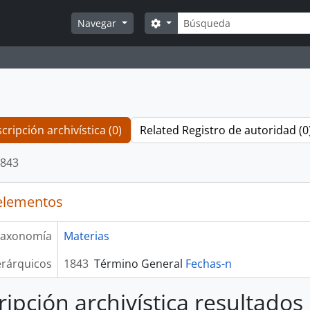
Búsqueda
Search options
Navegar
cripción archivística (0)
Related Registro de autoridad (0
843
elementos
axonomía
Materias
erárquicos
1843
Término General
Fechas-n
ripción archivística resultados