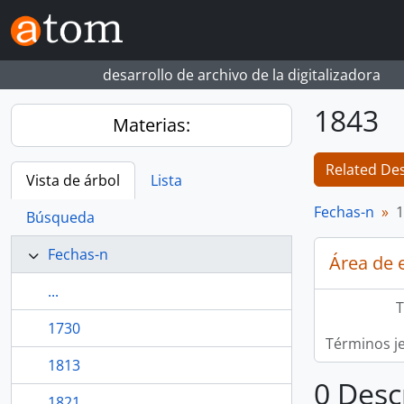
Skip to main content
desarrollo de archivo de la digitalizadora
1843
Materias:
Related Des
Vista de árbol
Lista
Fechas-n
1
Búsqueda
Fechas-n
Área de 
...
T
1730
Términos j
1813
0 Desc
1821