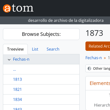
Skip to main content
desarrollo de archivo de la digitalizadora
1873
Browse Subjects:
Related Arc
Treeview
List
Search
Fechas-n
1
Fechas-n
Other lan
...
1813
Elements
1821
1834
Hierarch
1843