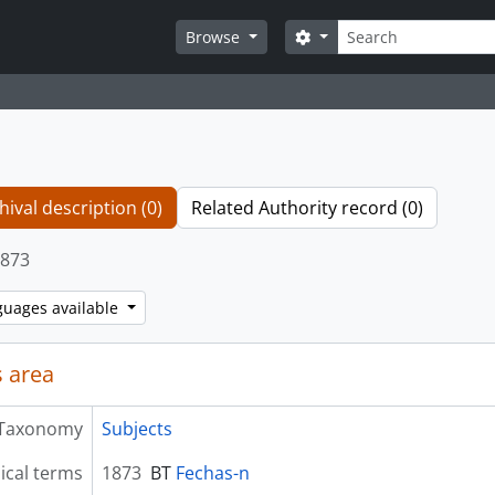
Search
Search options
Browse
hival description (0)
Related Authority record (0)
873
guages available
 area
Taxonomy
Subjects
ical terms
1873
BT
Fechas-n