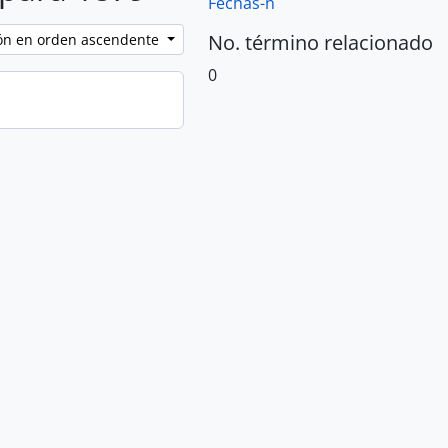
Fechas-n
No. término relacionado
ción en orden ascendente
0