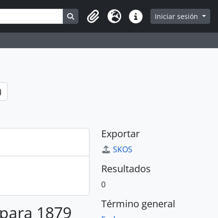
Search in browse page
Iniciar sesión
Portapapeles
Idioma
Enlaces rápidos
)
Exportar
SKOS
Resultados
0
Término general
 para 1879