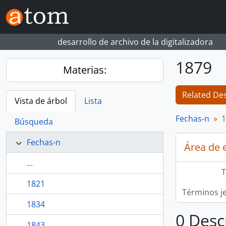
Skip to main content
desarrollo de archivo de la digitalizadora
1879
Materias:
Related Des
Vista de árbol
Lista
Fechas-n
1
Búsqueda
Fechas-n
Área de 
...
T
1821
Términos j
1834
0 Desc
1843