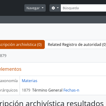
Búsqueda
Search options
Navegar
cripción archivística (0)
Related Registro de autoridad (0
879
elementos
axonomía
Materias
erárquicos
1879
Término General
Fechas-n
ripción archivística resultados