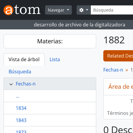
Skip to main content
Búsqueda
Search options
Navegar
desarrollo de archivo de la digitalizadora
1882
Materias:
Related Des
Vista de árbol
Lista
Fechas-n
1
Búsqueda
Fechas-n
Área de 
...
T
1834
Términos j
1843
0 Desc
1873