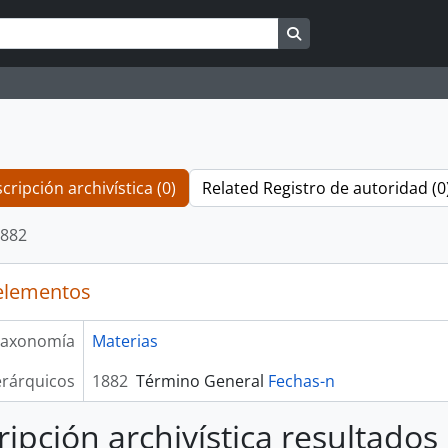
Search in browse pag
cripción archivística (0)
Related Registro de autoridad (0
882
elementos
axonomía
Materias
erárquicos
1882
Término General
Fechas-n
ripción archivística resultados