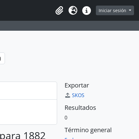
e
Iniciar sesión
Portapapeles
Idioma
Enlaces rápidos
)
Exportar
SKOS
Resultados
0
Término general
 para 1882