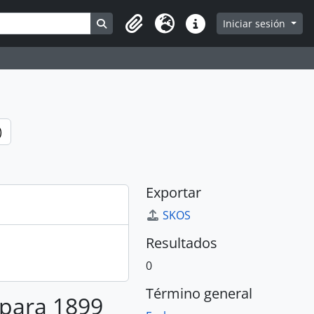
Search in browse page
Iniciar sesión
Portapapeles
Idioma
Enlaces rápidos
)
Exportar
SKOS
Resultados
0
Término general
 para 1899