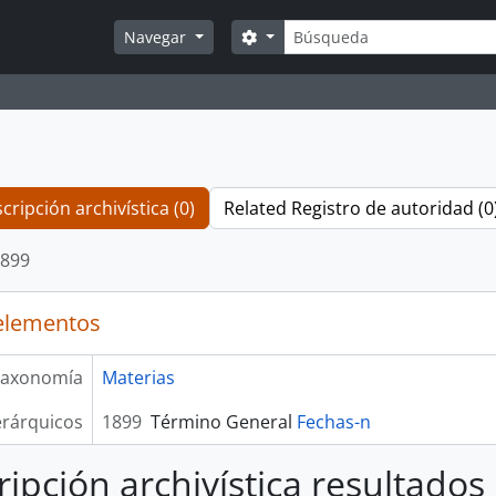
Búsqueda
Search options
Navegar
cripción archivística (0)
Related Registro de autoridad (0
899
elementos
axonomía
Materias
erárquicos
1899
Término General
Fechas-n
ripción archivística resultados