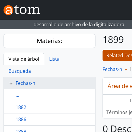
Skip to main content
desarrollo de archivo de la digitalizadora
1899
Materias:
Related Des
Vista de árbol
Lista
Fechas-n
1
Búsqueda
Fechas-n
Área de 
...
T
1882
Términos j
1886
0 Desc
1888