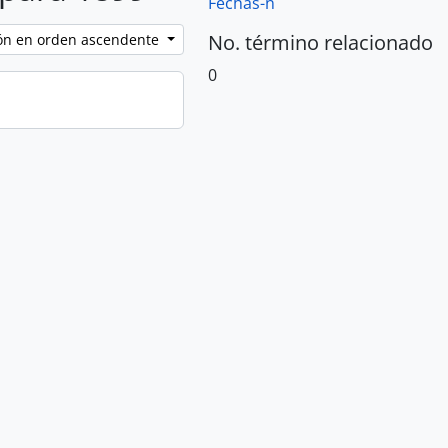
Fechas-n
No. término relacionado
ción en orden ascendente
0