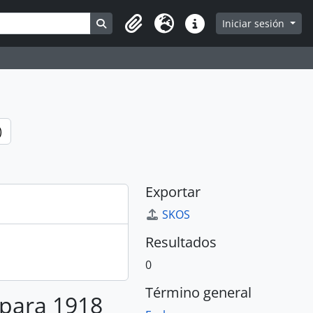
Search in browse page
Iniciar sesión
Portapapeles
Idioma
Enlaces rápidos
)
Exportar
SKOS
Resultados
0
Término general
 para 1918