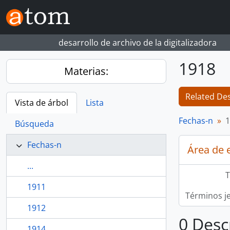
Skip to main content
desarrollo de archivo de la digitalizadora
1918
Materias:
Related Des
Vista de árbol
Lista
Fechas-n
1
Búsqueda
Fechas-n
Área de 
...
T
1911
Términos j
1912
0 Desc
1914