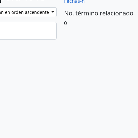
Fechas-n
No. término relacionado
ción en orden ascendente
0