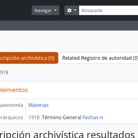
Búsqueda
Search options
Navegar
cripción archivística (0)
Related Registro de autoridad (0
918
elementos
axonomía
Materias
erárquicos
1918
Término General
Fechas-n
ripción archivística resultados