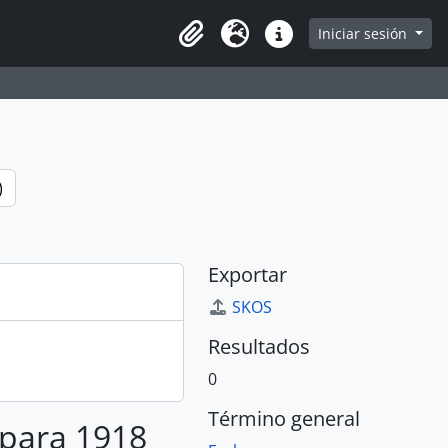
e
Iniciar sesión
Portapapeles
Idioma
Enlaces rápidos
)
Exportar
SKOS
Resultados
0
Término general
 para 1918