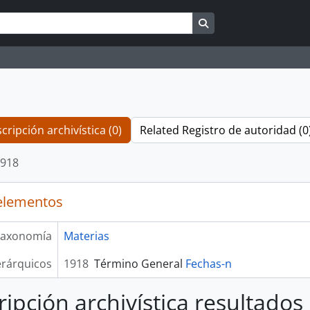
Search in browse pag
cripción archivística (0)
Related Registro de autoridad (0
918
elementos
axonomía
Materias
erárquicos
1918
Término General
Fechas-n
ripción archivística resultados