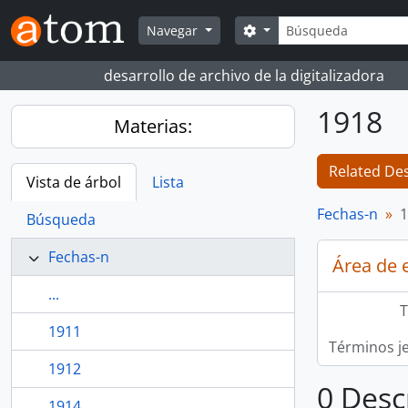
Skip to main content
Búsqueda
Search options
Navegar
desarrollo de archivo de la digitalizadora
1918
Materias:
Related Des
Vista de árbol
Lista
Fechas-n
1
Búsqueda
Fechas-n
Área de 
...
T
1911
Términos j
1912
0 Desc
1914