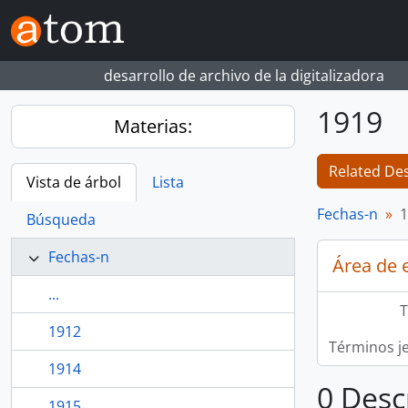
Skip to main content
desarrollo de archivo de la digitalizadora
1919
Materias:
Related Des
Vista de árbol
Lista
Fechas-n
1
Búsqueda
Fechas-n
Área de 
...
T
1912
Términos j
1914
0 Desc
1915