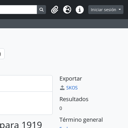
Search in browse page
Iniciar sesión
Portapapeles
Idioma
Enlaces rápidos
)
Exportar
SKOS
Resultados
0
Término general
 para 1919