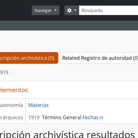
Búsqueda
Search options
Navegar
cripción archivística (0)
Related Registro de autoridad (0
919
elementos
axonomía
Materias
erárquicos
1919
Término General
Fechas-n
ripción archivística resultados