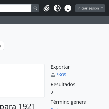
Search in browse page
Iniciar sesión
Portapapeles
Idioma
Enlaces rápidos
)
Exportar
SKOS
Resultados
0
Término general
 para 1921