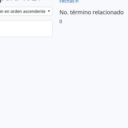
Fechas-n
No. término relacionado
ción en orden ascendente
0