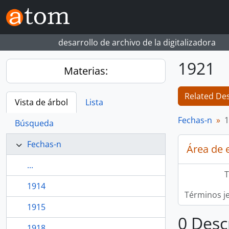
Skip to main content
desarrollo de archivo de la digitalizadora
1921
Materias:
Related Des
Vista de árbol
Lista
Fechas-n
1
Búsqueda
Fechas-n
Área de 
...
T
1914
Términos j
1915
0 Desc
1918