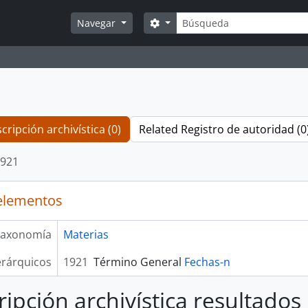
Búsqueda
Search options
Navegar
cripción archivística (0)
Related Registro de autoridad (0
921
elementos
axonomía
Materias
erárquicos
1921
Término General
Fechas-n
ripción archivística resultados