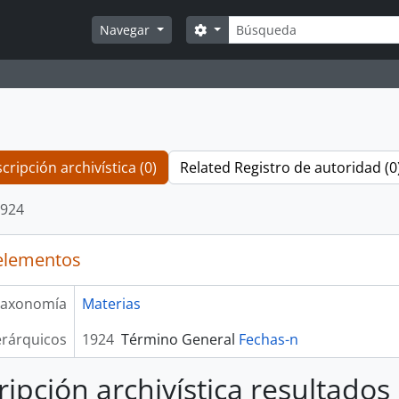
Búsqueda
Search options
Navegar
cripción archivística (0)
Related Registro de autoridad (0
924
elementos
axonomía
Materias
erárquicos
1924
Término General
Fechas-n
ripción archivística resultados