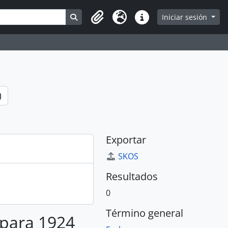
Search in browse page
Iniciar sesión
Portapapeles
Idioma
Enlaces rápidos
)
Exportar
SKOS
Resultados
0
Término general
 para 1924