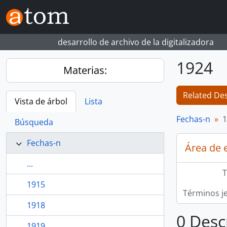
Skip to main content
desarrollo de archivo de la digitalizadora
1924
Materias:
Related Des
Vista de árbol
Lista
Fechas-n
1
Búsqueda
Fechas-n
Área de 
...
T
1915
Términos j
1918
0 Desc
1919