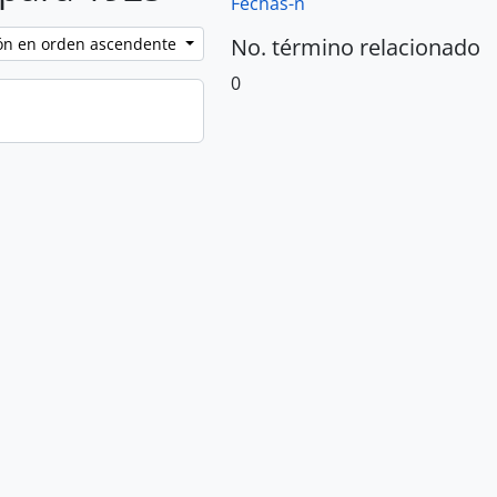
Fechas-n
No. término relacionado
ción en orden ascendente
0