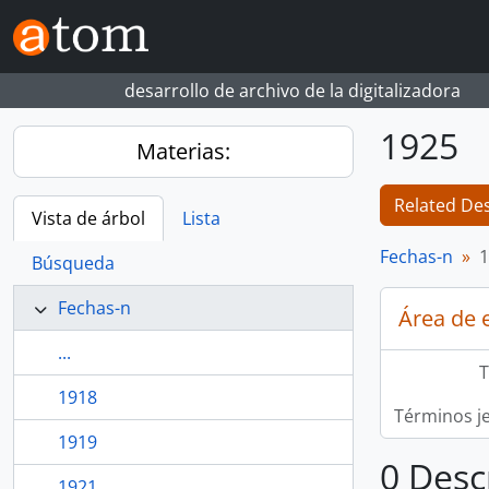
Skip to main content
desarrollo de archivo de la digitalizadora
1925
Materias:
Related Des
Vista de árbol
Lista
Fechas-n
1
Búsqueda
Fechas-n
Área de 
...
T
1918
Términos j
1919
0 Desc
1921