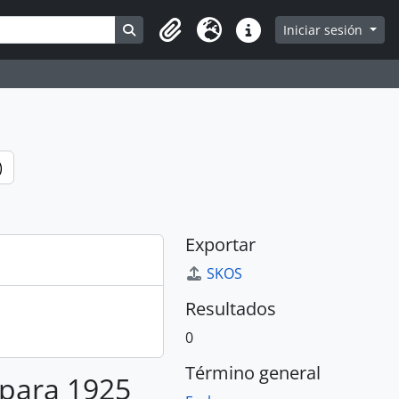
Search in browse page
Iniciar sesión
Portapapeles
Idioma
Enlaces rápidos
)
Exportar
SKOS
Resultados
0
Término general
 para 1925