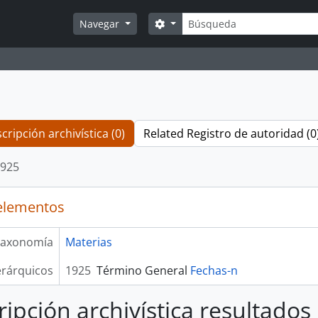
Búsqueda
Search options
Navegar
cripción archivística (0)
Related Registro de autoridad (0
925
elementos
axonomía
Materias
erárquicos
1925
Término General
Fechas-n
ripción archivística resultados