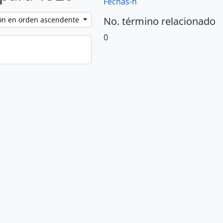
Fechas-n
No. término relacionado
ción en orden ascendente
0