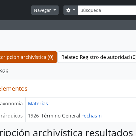
Búsqueda
Search options
Navegar
cripción archivística (0)
Related Registro de autoridad (0
926
elementos
axonomía
Materias
erárquicos
1926
Término General
Fechas-n
ripción archivística resultados