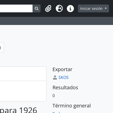
Search in browse page
Iniciar sesión
Portapapeles
Idioma
Enlaces rápidos
)
Exportar
SKOS
Resultados
0
Término general
 para 1926