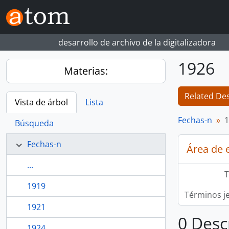
Skip to main content
desarrollo de archivo de la digitalizadora
1926
Materias:
Related Des
Vista de árbol
Lista
Fechas-n
1
Búsqueda
Fechas-n
Área de 
...
T
1919
Términos j
1921
0 Desc
1924