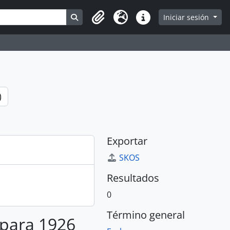
Search in browse page
Iniciar sesión
Portapapeles
Idioma
Enlaces rápidos
)
Exportar
SKOS
Resultados
0
Término general
 para 1926