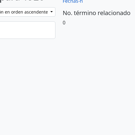
Fechas-n
No. término relacionado
ción en orden ascendente
0