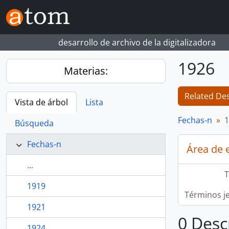
Skip to main content
desarrollo de archivo de la digitalizadora
1926
Materias:
Related Des
Vista de árbol
Lista
Fechas-n
1
Búsqueda
Fechas-n
Área de 
...
T
1919
Términos j
1921
0 Desc
1924