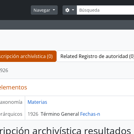
Búsqueda
Search options
Navegar
cripción archivística (0)
Related Registro de autoridad (0
926
elementos
axonomía
Materias
erárquicos
1926
Término General
Fechas-n
ripción archivística resultados