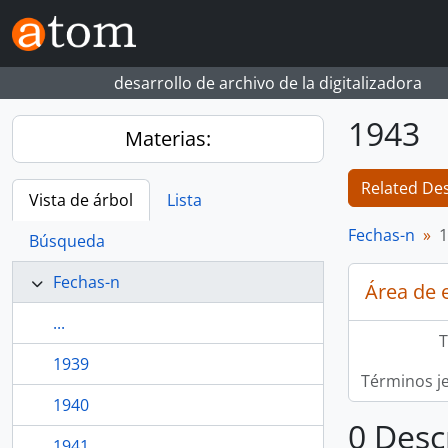
Skip to main content
desarrollo de archivo de la digitalizadora
1943
Materias:
Related Des
Vista de árbol
Lista
Fechas-n
1
Búsqueda
Fechas-n
Área de 
...
T
1939
Términos j
1940
0 Desc
1941