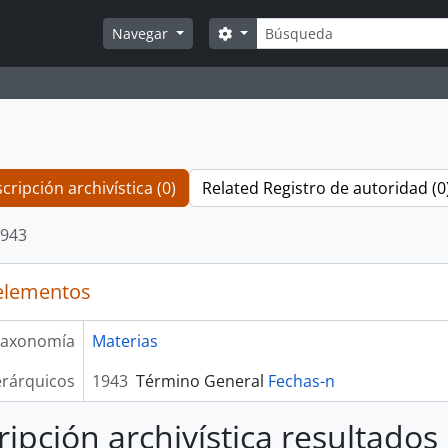
Búsqueda
Search options
Navegar
cripción archivística (0)
Related Registro de autoridad (0
943
elementos
axonomía
Materias
erárquicos
1943
Término General
Fechas-n
ripción archivística resultados