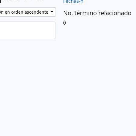
Fechas-n
No. término relacionado
ción en orden ascendente
0