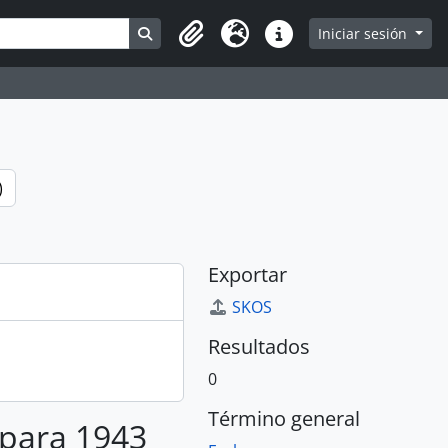
Search in browse page
Iniciar sesión
Portapapeles
Idioma
Enlaces rápidos
)
Exportar
SKOS
Resultados
0
Término general
 para 1943