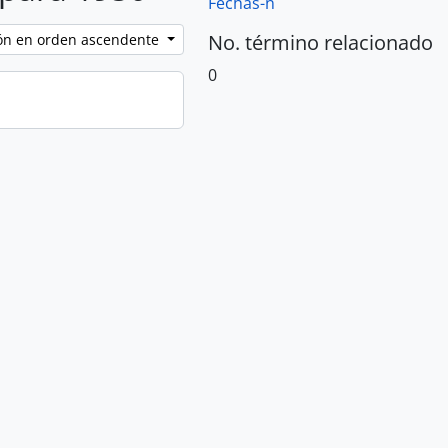
Fechas-n
No. término relacionado
ción en orden ascendente
0