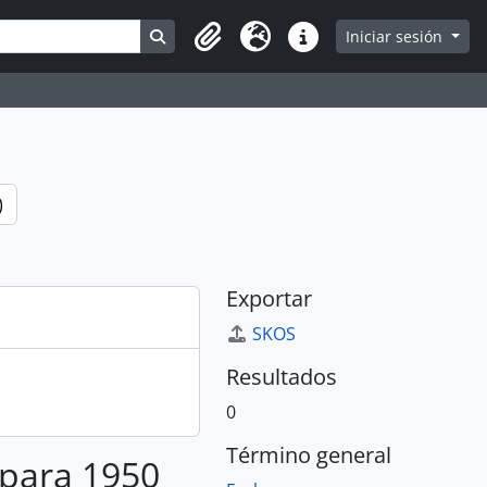
Search in browse page
Iniciar sesión
Portapapeles
Idioma
Enlaces rápidos
)
Exportar
SKOS
Resultados
0
Término general
 para 1950