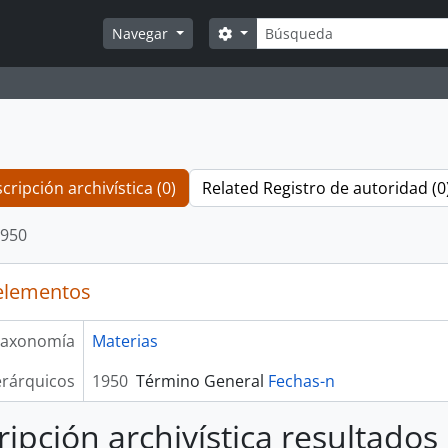
Búsqueda
Search options
Navegar
cripción archivística (0)
Related Registro de autoridad (0
950
elementos
axonomía
Materias
erárquicos
1950
Término General
Fechas-n
ripción archivística resultados