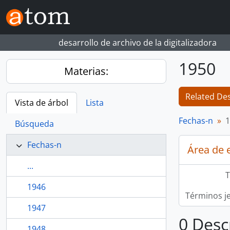
Skip to main content
desarrollo de archivo de la digitalizadora
1950
Materias:
Related Des
Vista de árbol
Lista
Fechas-n
1
Búsqueda
Fechas-n
Área de 
...
T
1946
Términos j
1947
0 Desc
1948