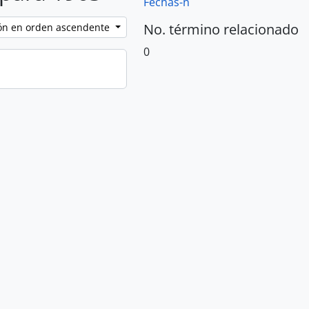
Fechas-n
No. término relacionado
ción en orden ascendente
0