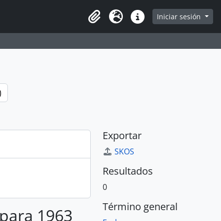
e
Iniciar sesión
Portapapeles
Idioma
Enlaces rápidos
)
Exportar
SKOS
Resultados
0
Término general
 para 1963