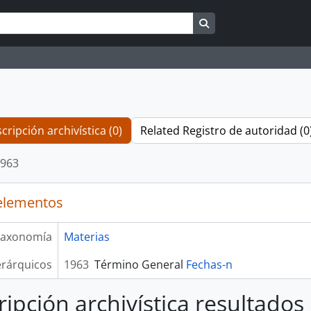
Search in browse pag
cripción archivística (0)
Related Registro de autoridad (0
963
elementos
axonomía
Materias
erárquicos
1963
Término General
Fechas-n
ripción archivística resultados