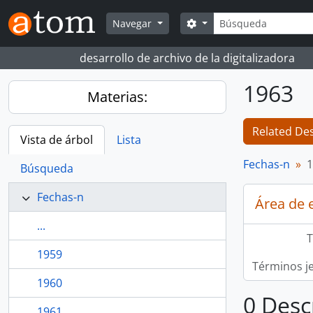
Skip to main content
Búsqueda
Search options
Navegar
desarrollo de archivo de la digitalizadora
1963
Materias:
Related Des
Vista de árbol
Lista
Fechas-n
1
Búsqueda
Fechas-n
Área de 
...
T
1959
Términos j
1960
0 Desc
1961