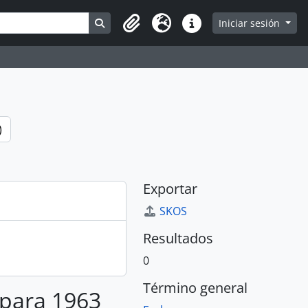
Search in browse page
Iniciar sesión
Portapapeles
Idioma
Enlaces rápidos
)
Exportar
SKOS
Resultados
0
Término general
 para 1963