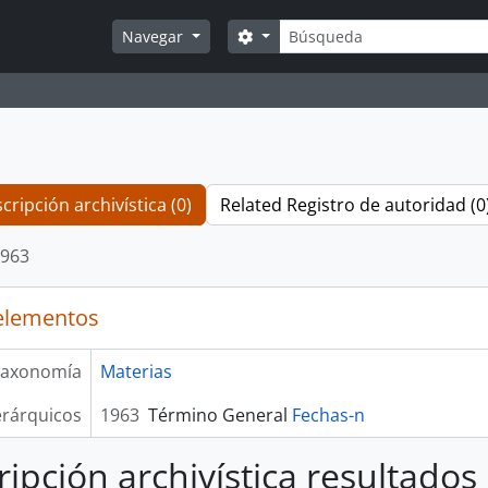
Búsqueda
Search options
Navegar
cripción archivística (0)
Related Registro de autoridad (0
963
elementos
axonomía
Materias
erárquicos
1963
Término General
Fechas-n
ripción archivística resultados