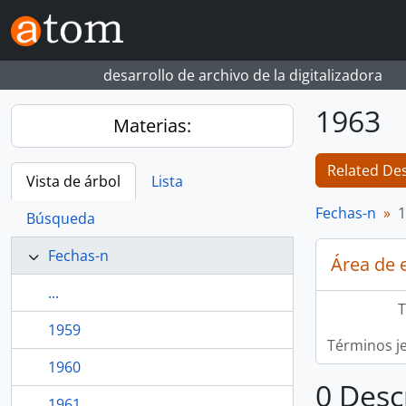
Skip to main content
desarrollo de archivo de la digitalizadora
1963
Materias:
Related Des
Vista de árbol
Lista
Fechas-n
1
Búsqueda
Fechas-n
Área de 
...
T
1959
Términos j
1960
0 Desc
1961