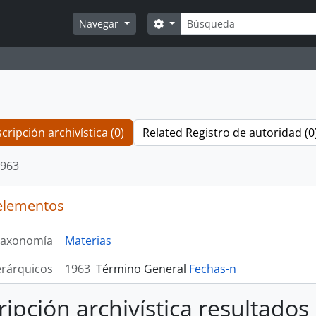
Búsqueda
Search options
Navegar
cripción archivística (0)
Related Registro de autoridad (0
963
elementos
axonomía
Materias
erárquicos
1963
Término General
Fechas-n
ripción archivística resultados