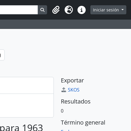
Search in browse page
Iniciar sesión
Portapapeles
Idioma
Enlaces rápidos
)
Exportar
SKOS
Resultados
0
Término general
 para 1963