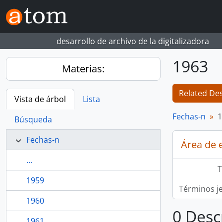
Skip to main content
desarrollo de archivo de la digitalizadora
1963
Materias:
Related Des
Vista de árbol
Lista
Fechas-n
1
Búsqueda
Fechas-n
Área de 
...
T
1959
Términos j
1960
0 Desc
1961