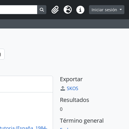
Search in browse page
Iniciar sesión
Portapapeles
Idioma
Enlaces rápidos
)
Exportar
SKOS
Resultados
0
Término general
tutoria (España, 1984-