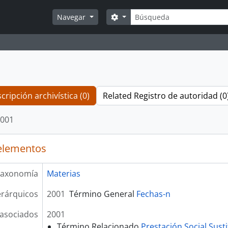
Búsqueda
Search options
Navegar
cripción archivística (0)
Related Registro de autoridad (0
001
elementos
axonomía
Materias
erárquicos
2001
Término General
Fechas-n
asociados
2001
Término Relacionado
Prestación Social Susti