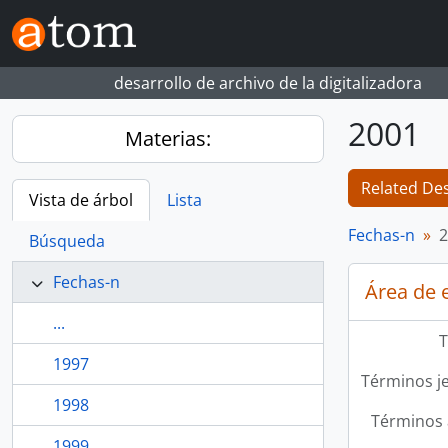
Skip to main content
desarrollo de archivo de la digitalizadora
2001
Materias:
Related Des
Vista de árbol
Lista
Fechas-n
2
Búsqueda
Fechas-n
Área de 
...
T
1997
Términos j
1998
Términos 
1999