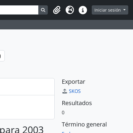
Search in browse page
Iniciar sesión
Portapapeles
Idioma
Enlaces rápidos
)
Exportar
SKOS
Resultados
0
Término general
 para 2003