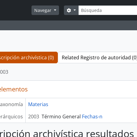
Búsqueda
Search options
Navegar
cripción archivística (0)
Related Registro de autoridad (0
003
elementos
axonomía
Materias
erárquicos
2003
Término General
Fechas-n
ripción archivística resultados