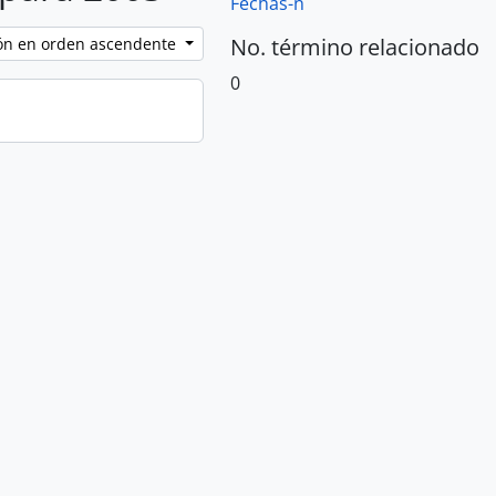
Fechas-n
No. término relacionado
ción en orden ascendente
0