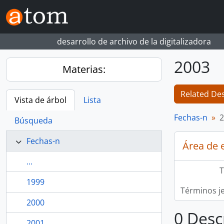
Skip to main content
desarrollo de archivo de la digitalizadora
2003
Materias:
Related Des
Vista de árbol
Lista
Fechas-n
2
Búsqueda
Fechas-n
Área de 
...
T
1999
Términos j
2000
0 Desc
2001