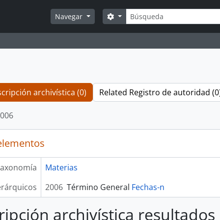
Búsqueda
Search options
Navegar
cripción archivística (0)
Related Registro de autoridad (0
006
elementos
axonomía
Materias
erárquicos
2006
Término General
Fechas-n
ripción archivística resultados