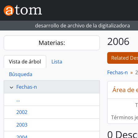
Skip to main content
desarrollo de archivo de la digitalizadora
2006
Materias:
Related Des
Vista de árbol
Lista
Fechas-n
2
Búsqueda
Fechas-n
Área de 
...
T
2002
Términos j
2003
0 Desc
2004