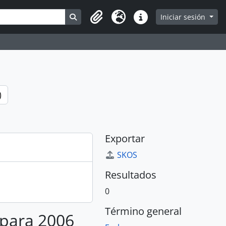
Search in browse page
Iniciar sesión
Portapapeles
Idioma
Enlaces rápidos
)
Exportar
SKOS
Resultados
0
Término general
 para 2006