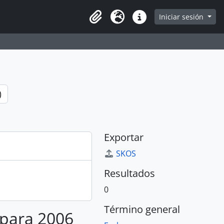
e
Iniciar sesión
Portapapeles
Idioma
Enlaces rápidos
)
Exportar
SKOS
Resultados
0
Término general
 para 2006