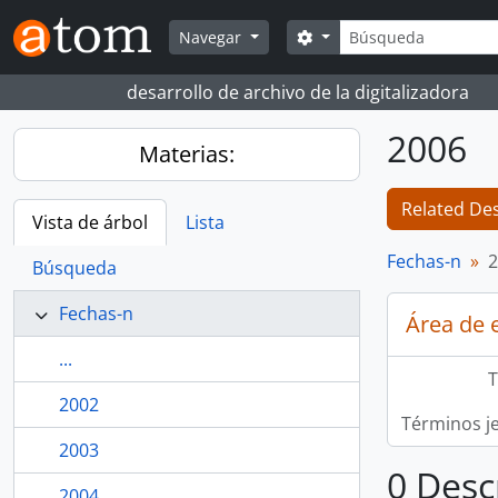
Skip to main content
Búsqueda
Search options
Navegar
desarrollo de archivo de la digitalizadora
2006
Materias:
Related Des
Vista de árbol
Lista
Fechas-n
2
Búsqueda
Fechas-n
Área de 
...
T
2002
Términos j
2003
0 Desc
2004