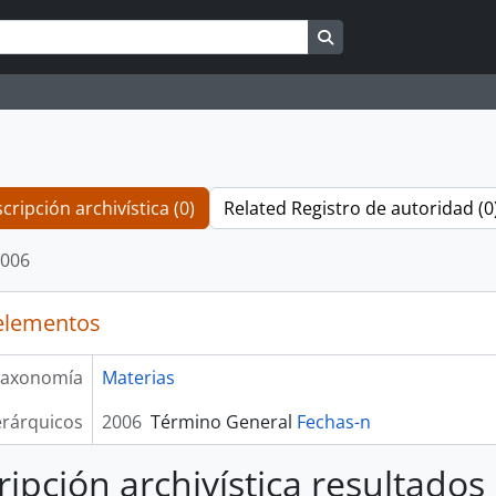
Search in browse pag
cripción archivística (0)
Related Registro de autoridad (0
006
elementos
axonomía
Materias
erárquicos
2006
Término General
Fechas-n
ripción archivística resultados