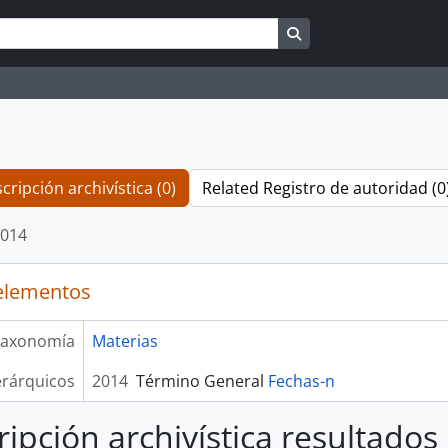
Search in browse pag
cripción archivística (0)
Related Registro de autoridad (0
014
elementos
axonomía
Materias
erárquicos
2014
Término General
Fechas-n
ripción archivística resultados