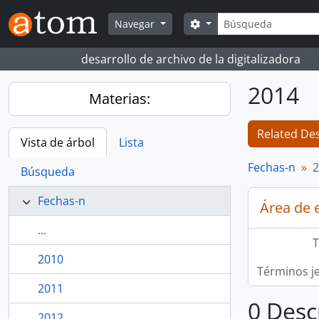
Skip to main content
Búsqueda
Search options
Navegar
desarrollo de archivo de la digitalizadora
2014
Materias:
Related Des
Vista de árbol
Lista
Fechas-n
2
Búsqueda
Fechas-n
Área de 
...
T
2010
Términos j
2011
0 Desc
2012