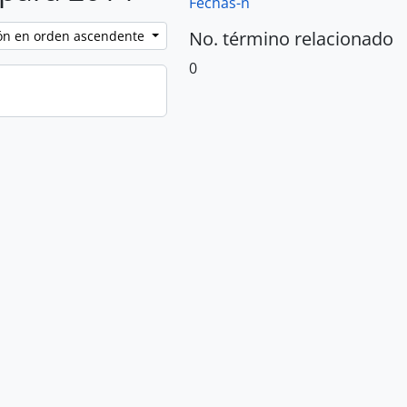
Fechas-n
No. término relacionado
ción en orden ascendente
0