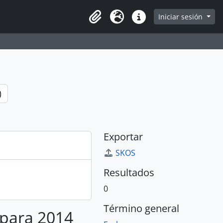
e
Iniciar sesión
Portapapeles
Idioma
Enlaces rápidos
)
Exportar
SKOS
Resultados
0
Término general
 para 2014