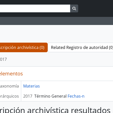
Search in browse pag
cripción archivística (0)
Related Registro de autoridad (0
017
elementos
axonomía
Materias
erárquicos
2017
Término General
Fechas-n
ripción archivística resultados