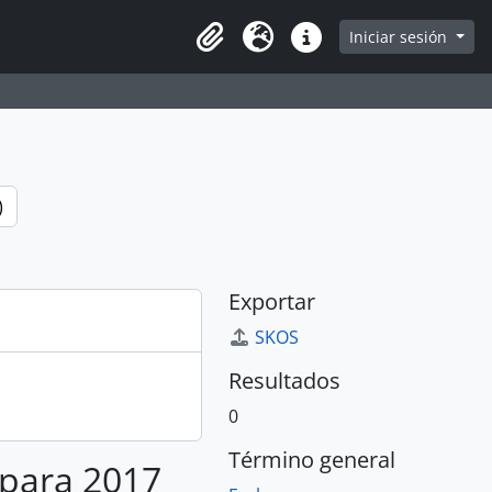
e
Iniciar sesión
Portapapeles
Idioma
Enlaces rápidos
)
Exportar
SKOS
Resultados
0
Término general
 para 2017