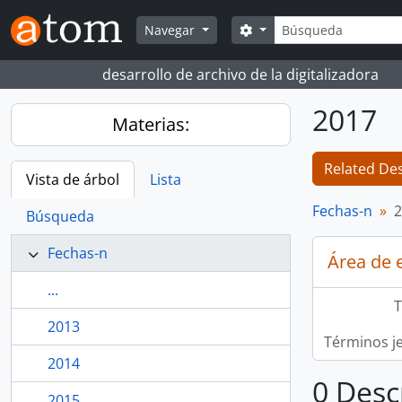
Skip to main content
Búsqueda
Search options
Navegar
desarrollo de archivo de la digitalizadora
2017
Materias:
Related Des
Vista de árbol
Lista
Fechas-n
2
Búsqueda
Fechas-n
Área de 
...
T
2013
Términos j
2014
0 Desc
2015