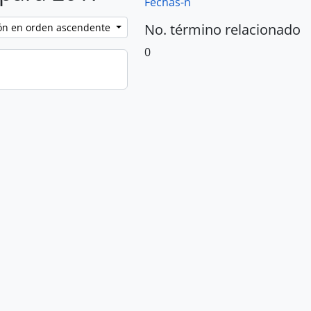
Fechas-n
No. término relacionado
ción en orden ascendente
0