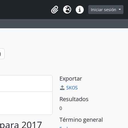
e
Iniciar sesión
Portapapeles
Idioma
Enlaces rápidos
)
Exportar
SKOS
Resultados
0
Término general
 para 2017