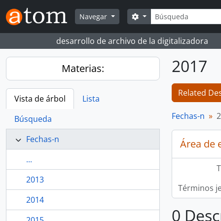
Skip to main content
Búsqueda
Search options
Navegar
desarrollo de archivo de la digitalizadora
2017
Materias:
Related Des
Vista de árbol
Lista
Fechas-n
2
Búsqueda
Fechas-n
Área de 
...
T
2013
Términos j
2014
0 Desc
2015