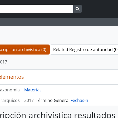
Search in browse pag
cripción archivística (0)
Related Registro de autoridad (0
017
elementos
axonomía
Materias
erárquicos
2017
Término General
Fechas-n
ripción archivística resultados