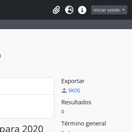
e
Iniciar sesión
Portapapeles
Idioma
Enlaces rápidos
)
Exportar
SKOS
Resultados
0
Término general
 para 2020