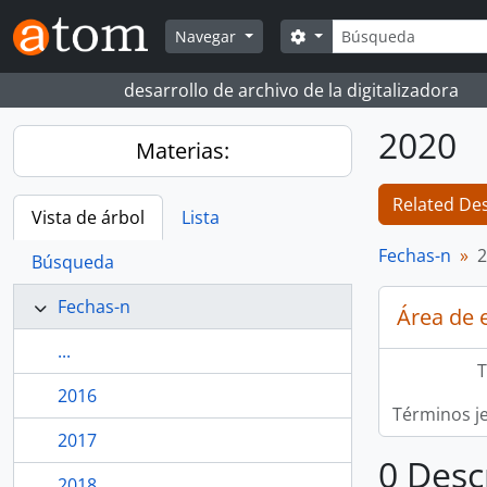
Skip to main content
Búsqueda
Search options
Navegar
desarrollo de archivo de la digitalizadora
2020
Materias:
Related Des
Vista de árbol
Lista
Fechas-n
2
Búsqueda
Fechas-n
Área de 
...
T
2016
Términos j
2017
0 Desc
2018