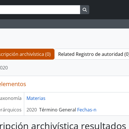
Search in browse pag
cripción archivística (0)
Related Registro de autoridad (0
020
elementos
axonomía
Materias
erárquicos
2020
Término General
Fechas-n
ripción archivística resultados