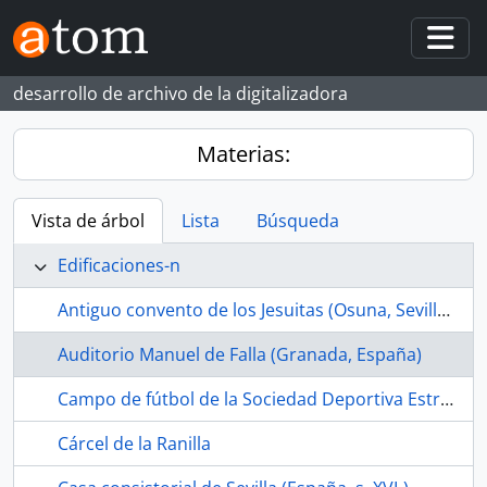
Skip to main content
Togg
desarrollo de archivo de la digitalizadora
Materias:
Vista de árbol
Lista
Búsqueda
Edificaciones-n
Antiguo convento de los Jesuitas (Osuna, Sevilla, España, s. XVII-)
Auditorio Manuel de Falla (Granada, España)
Campo de fútbol de la Sociedad Deportiva Estrella Bachillera (La Bachillera, Sevilla, España, ca.1968-1989)
Cárcel de la Ranilla