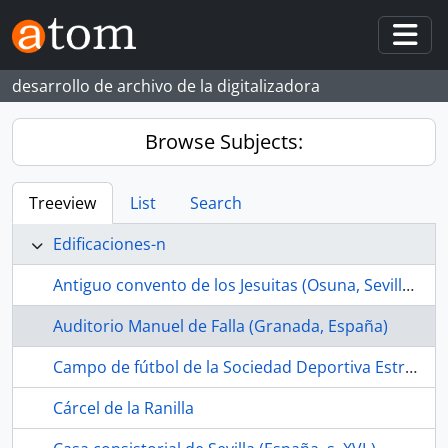
Skip to main content
Togg
desarrollo de archivo de la digitalizadora
Browse Subjects:
Treeview
List
Search
Edificaciones-n
Antiguo convento de los Jesuitas (Osuna, Sevilla, España, s. XVII-)
Auditorio Manuel de Falla (Granada, España)
Campo de fútbol de la Sociedad Deportiva Estrella Bachillera (La Bachillera, Sevilla, España, ca.1968-1989)
Cárcel de la Ranilla