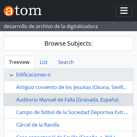
Skip to main content
Togg
desarrollo de archivo de la digitalizadora
Browse Subjects:
Treeview
List
Search
Edificaciones-n
Antiguo convento de los Jesuitas (Osuna, Sevilla, España, s. XVII-)
Auditorio Manuel de Falla (Granada, España)
Campo de fútbol de la Sociedad Deportiva Estrella Bachillera (La Bachillera, Sevilla, España, ca.1968-1989)
Cárcel de la Ranilla