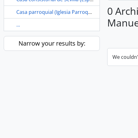
0 Archi
Casa parroquial (Iglesia Parroquial de Santiago el Mayor, Los Corrales, Sevilla, España)
Manuel
...
Narrow your results by:
We couldn'