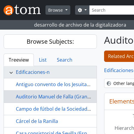
Skip to main content
Search
Search options
Browse
desarrollo de archivo de la digitalizadora
Audito
Browse Subjects:
Related Arc
Treeview
List
Search
Edificaciones
Edificaciones-n
Other lan
Antiguo convento de los Jesuitas (Osuna, Sevilla, España, s. XVII-)
Auditorio Manuel de Falla (Granada, España)
Elements
Campo de fútbol de la Sociedad Deportiva Estrella Bachillera (La Bachillera, Sevilla, España, ca.1968-1989)
Cárcel de la Ranilla
Hierarch
Casa consistorial de Sevilla (España, s. XVI-)