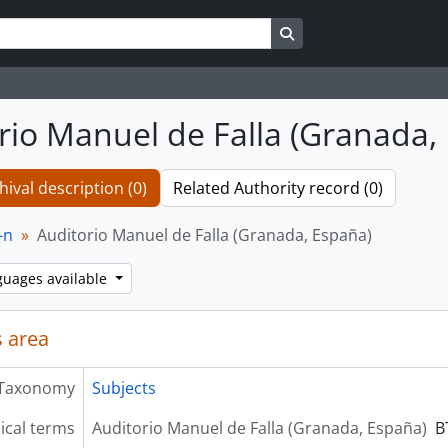
Search in browse page
rio Manuel de Falla (Granada,
hival description (0)
Related Authority record (0)
-n
Auditorio Manuel de Falla (Granada, España)
guages available
 area
Taxonomy
Subjects
ical terms
Auditorio Manuel de Falla (Granada, España)
B