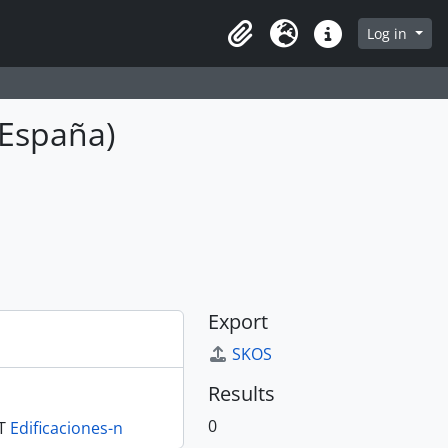
Log in
Clipboard
Language
Quick links
 España)
Export
SKOS
Results
0
T
Edificaciones-n