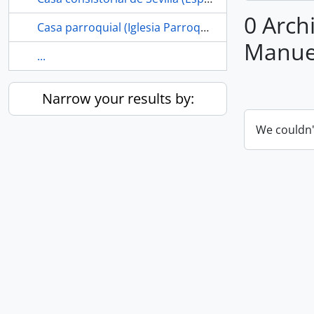
0 Archi
Casa parroquial (Iglesia Parroquial de Santiago el Mayor, Los Corrales, Sevilla, España)
Manuel
...
Narrow your results by:
We couldn'