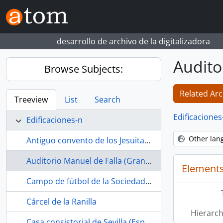
Skip to main content
desarrollo de archivo de la digitalizadora
Audito
Browse Subjects:
Related Arc
Treeview
List
Search
Edificaciones
Edificaciones-n
Other lan
Antiguo convento de los Jesuitas (Osuna, Sevilla, España, s. XVII-)
Auditorio Manuel de Falla (Granada, España)
Elements
Campo de fútbol de la Sociedad Deportiva Estrella Bachillera (La Bachillera, Sevilla, España, ca.1968-1989)
Cárcel de la Ranilla
Hierarch
Casa consistorial de Sevilla (España, s. XVI-)