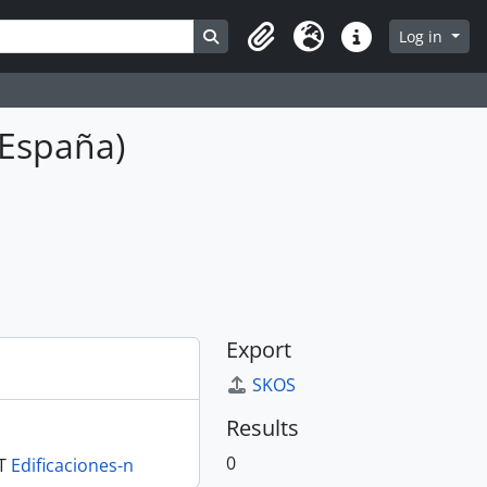
Search in browse page
Log in
Clipboard
Language
Quick links
 España)
Export
SKOS
Results
0
T
Edificaciones-n