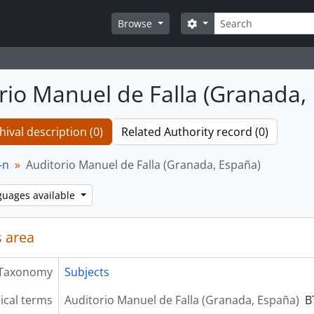
Search
Search options
Browse
rio Manuel de Falla (Granada,
hival description (0)
Related Authority record (0)
-n
Auditorio Manuel de Falla (Granada, España)
guages available
 area
Taxonomy
Subjects
ical terms
Auditorio Manuel de Falla (Granada, España)
B