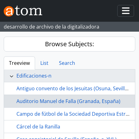
Skip to main content
Togg
desarrollo de archivo de la digitalizadora
Browse Subjects:
Treeview
List
Search
Edificaciones-n
Antiguo convento de los Jesuitas (Osuna, Sevilla, España, s. XVII-)
Auditorio Manuel de Falla (Granada, España)
Campo de fútbol de la Sociedad Deportiva Estrella Bachillera (La Bachillera, Sevilla, España, ca.1968-1989)
Cárcel de la Ranilla