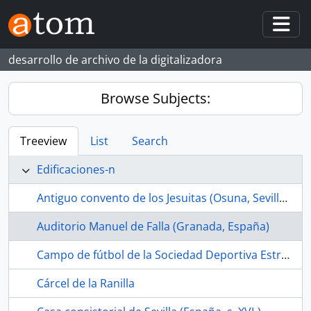
Skip to main content
Togg
desarrollo de archivo de la digitalizadora
Browse Subjects:
Treeview
List
Search
Edificaciones-n
Antiguo convento de los Jesuitas (Osuna, Sevilla, España, s. XVII-)
Auditorio Manuel de Falla (Granada, España)
Campo de fútbol de la Sociedad Deportiva Estrella Bachillera (La Bachillera, Sevilla, España, ca.1968-1989)
Cárcel de la Ranilla