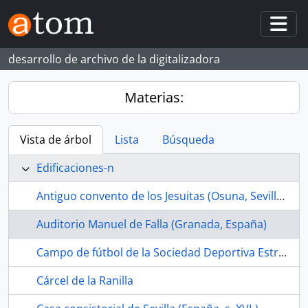
Skip to main content
Togg
desarrollo de archivo de la digitalizadora
Materias:
Vista de árbol
Lista
Búsqueda
Edificaciones-n
Antiguo convento de los Jesuitas (Osuna, Sevilla, España, s. XVII-)
Auditorio Manuel de Falla (Granada, España)
Campo de fútbol de la Sociedad Deportiva Estrella Bachillera (La Bachillera, Sevilla, España, ca.1968-1989)
Cárcel de la Ranilla