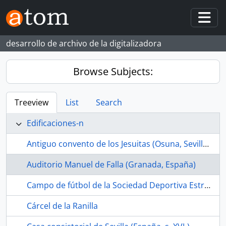
Skip to main content
Togg
desarrollo de archivo de la digitalizadora
Browse Subjects:
Treeview
List
Search
Edificaciones-n
Antiguo convento de los Jesuitas (Osuna, Sevilla, España, s. XVII-)
Auditorio Manuel de Falla (Granada, España)
Campo de fútbol de la Sociedad Deportiva Estrella Bachillera (La Bachillera, Sevilla, España, ca.1968-1989)
Cárcel de la Ranilla