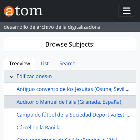
Skip to main content
Togg
desarrollo de archivo de la digitalizadora
Browse Subjects:
Treeview
List
Search
Edificaciones-n
Antiguo convento de los Jesuitas (Osuna, Sevilla, España, s. XVII-)
Auditorio Manuel de Falla (Granada, España)
Campo de fútbol de la Sociedad Deportiva Estrella Bachillera (La Bachillera, Sevilla, España, ca.1968-1989)
Cárcel de la Ranilla