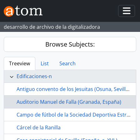
Skip to main content
Togg
desarrollo de archivo de la digitalizadora
Browse Subjects:
Treeview
List
Search
Edificaciones-n
Antiguo convento de los Jesuitas (Osuna, Sevilla, España, s. XVII-)
Auditorio Manuel de Falla (Granada, España)
Campo de fútbol de la Sociedad Deportiva Estrella Bachillera (La Bachillera, Sevilla, España, ca.1968-1989)
Cárcel de la Ranilla