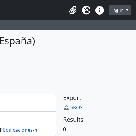
Log in
Clipboard
Language
Quick links
 España)
Export
SKOS
Results
0
T
Edificaciones-n