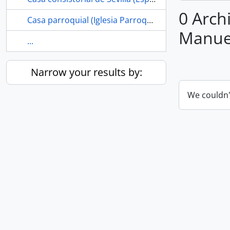
0 Archi
Casa parroquial (Iglesia Parroquial de Santiago el Mayor, Los Corrales, Sevilla, España)
Manuel
...
Narrow your results by:
We couldn'