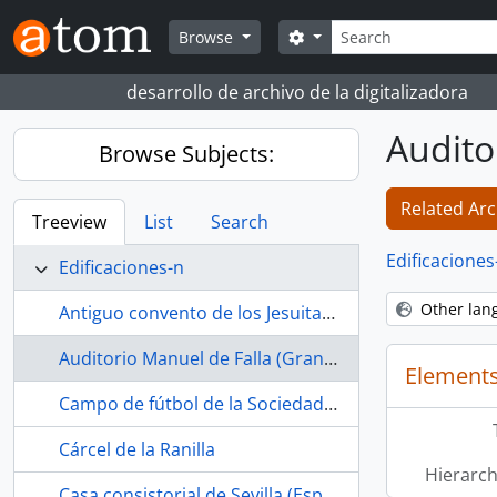
Skip to main content
Search
Search options
Browse
desarrollo de archivo de la digitalizadora
Audito
Browse Subjects:
Related Arc
Treeview
List
Search
Edificaciones
Edificaciones-n
Other lan
Antiguo convento de los Jesuitas (Osuna, Sevilla, España, s. XVII-)
Auditorio Manuel de Falla (Granada, España)
Elements
Campo de fútbol de la Sociedad Deportiva Estrella Bachillera (La Bachillera, Sevilla, España, ca.1968-1989)
Cárcel de la Ranilla
Hierarch
Casa consistorial de Sevilla (España, s. XVI-)