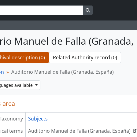
Search in browse page
rio Manuel de Falla (Granada,
hival description (0)
Related Authority record (0)
-n
Auditorio Manuel de Falla (Granada, España)
guages available
 area
Taxonomy
Subjects
ical terms
Auditorio Manuel de Falla (Granada, España)
B