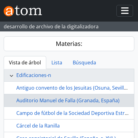
Skip to main content
Togg
desarrollo de archivo de la digitalizadora
Materias:
Vista de árbol
Lista
Búsqueda
Edificaciones-n
Antiguo convento de los Jesuitas (Osuna, Sevilla, España, s. XVII-)
Auditorio Manuel de Falla (Granada, España)
Campo de fútbol de la Sociedad Deportiva Estrella Bachillera (La Bachillera, Sevilla, España, ca.1968-1989)
Cárcel de la Ranilla