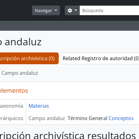
Búsqueda
Search options
Navegar
 andaluz
cripción archivística (0)
Related Registro de autoridad (0
Campo andaluz
elementos
axonomía
Materias
erárquicos
Campo andaluz
Término General
Conceptos
ripción archivística resultado