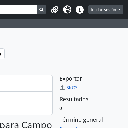
Search in browse page
Iniciar sesión
Portapapeles
Idioma
Enlaces rápidos
)
Exportar
SKOS
Resultados
0
Término general
s para Campo