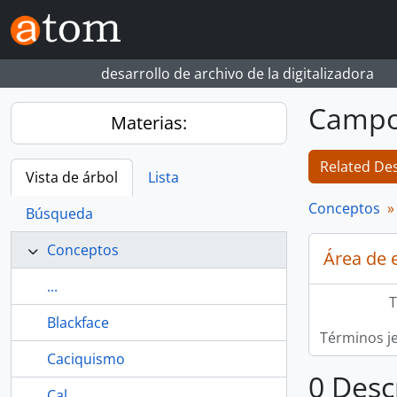
Skip to main content
desarrollo de archivo de la digitalizadora
Campo
Materias:
Related Des
Vista de árbol
Lista
Conceptos
Búsqueda
Conceptos
Área de 
...
T
Blackface
Términos j
Caciquismo
0 Desc
Cal