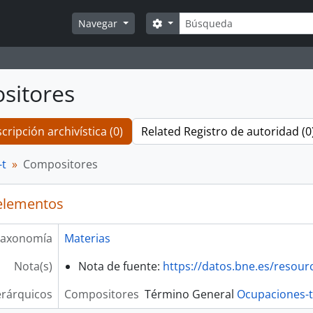
Búsqueda
Search options
Navegar
sitores
cripción archivística (0)
Related Registro de autoridad (0
-t
Compositores
elementos
axonomía
Materias
Nota(s)
Nota de fuente:
https://datos.bne.es/resou
erárquicos
Compositores
Término General
Ocupaciones-t