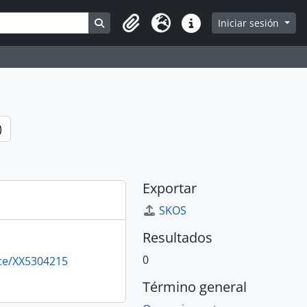
Search in browse page
Iniciar sesión
Portapapeles
Idioma
Enlaces rápidos
)
Exportar
SKOS
Resultados
0
rce/XX5304215
Término general