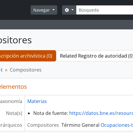
Búsqueda
Search options
Navegar
sitores
cripción archivística (0)
Related Registro de autoridad (0
-t
Compositores
elementos
axonomía
Materias
Nota(s)
Nota de fuente:
https://datos.bne.es/resou
erárquicos
Compositores
Término General
Ocupaciones-t