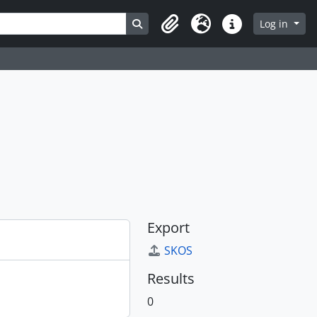
Search in browse page
Log in
Clipboard
Language
Quick links
Export
SKOS
Results
0