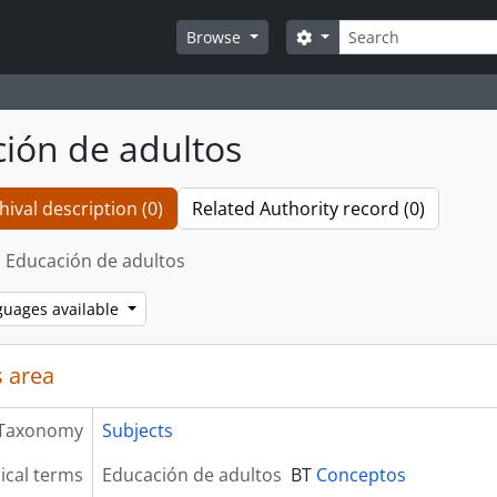
Search
Search options
Browse
ión de adultos
hival description (0)
Related Authority record (0)
Educación de adultos
guages available
 area
Taxonomy
Subjects
ical terms
Educación de adultos
BT
Conceptos