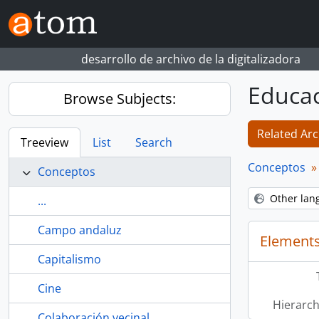
Skip to main content
desarrollo de archivo de la digitalizadora
Educac
Browse Subjects:
Related Arc
Treeview
List
Search
Conceptos
Conceptos
Other lan
...
Campo andaluz
Elements
Capitalismo
Cine
Hierarch
Colaboración vecinal