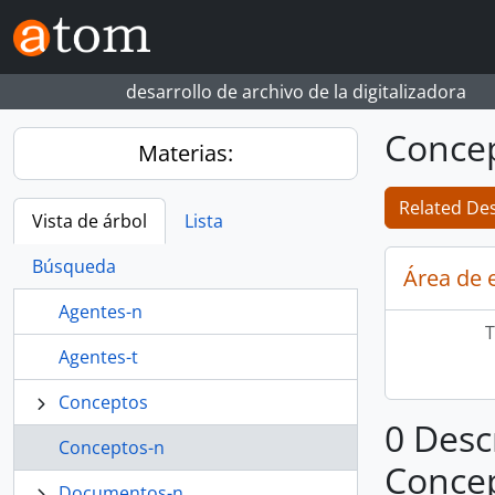
Skip to main content
desarrollo de archivo de la digitalizadora
Conce
Materias:
Related Des
Vista de árbol
Lista
Búsqueda
Área de 
Agentes-n
T
Agentes-t
Conceptos
0 Desc
Conceptos-n
Conce
Documentos-n