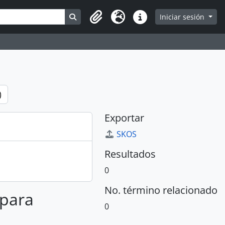
Search in browse page
Iniciar sesión
Portapapeles
Idioma
Enlaces rápidos
)
Exportar
SKOS
Resultados
0
No. término relacionado
 para
0