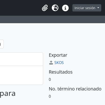
e
Iniciar sesión
Portapapeles
Idioma
Enlaces rápidos
)
Exportar
SKOS
Resultados
0
No. término relacionado
 para
0