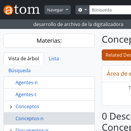
Skip to main content
Búsqueda
Search options
Navegar
desarrollo de archivo de la digitalizadora
Conce
Materias:
Related Des
Vista de árbol
Lista
Búsqueda
Área de 
Agentes-n
T
Agentes-t
Conceptos
0 Desc
Conceptos-n
Conce
Documentos-n