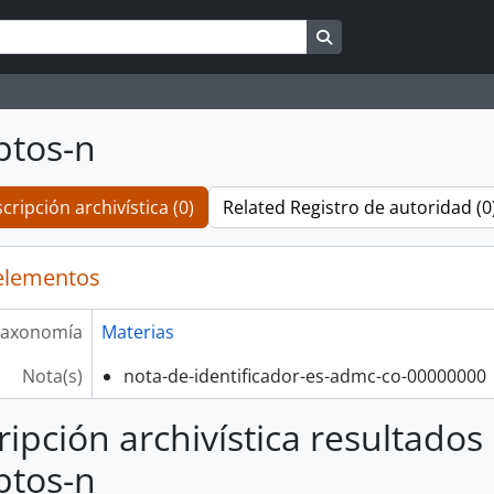
Search in browse pag
ptos-n
cripción archivística (0)
Related Registro de autoridad (0
elementos
axonomía
Materias
Nota(s)
nota-de-identificador-es-admc-co-00000000
ripción archivística resultados
ptos-n