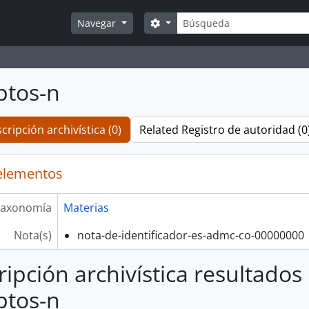
Búsqueda
Search options
Navegar
ptos-n
cripción archivística (0)
Related Registro de autoridad (0
elementos
axonomía
Materias
Nota(s)
nota-de-identificador-es-admc-co-00000000
ripción archivística resultados
ptos-n