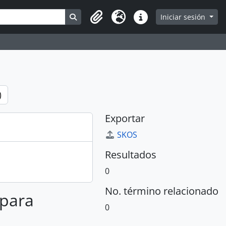
Search in browse page
Iniciar sesión
Portapapeles
Idioma
Enlaces rápidos
)
Exportar
SKOS
Resultados
0
No. término relacionado
 para
0