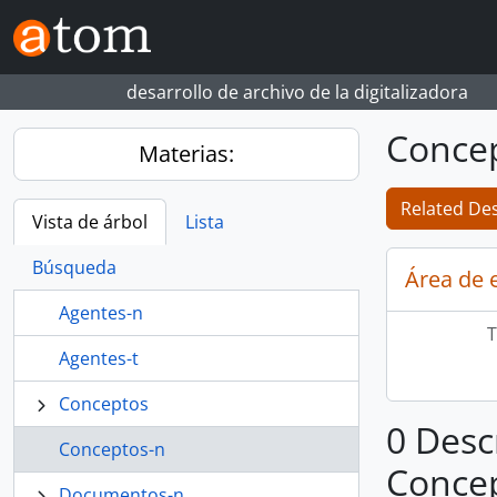
Skip to main content
desarrollo de archivo de la digitalizadora
Conce
Materias:
Related Des
Vista de árbol
Lista
Búsqueda
Área de 
Agentes-n
T
Agentes-t
Conceptos
0 Desc
Conceptos-n
Conce
Documentos-n