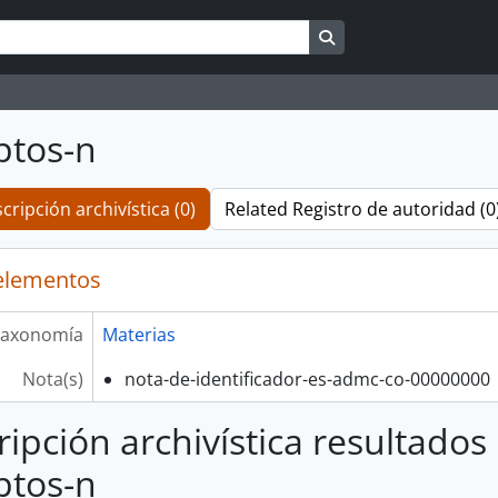
Search in browse pag
ptos-n
cripción archivística (0)
Related Registro de autoridad (0
elementos
axonomía
Materias
Nota(s)
nota-de-identificador-es-admc-co-00000000
ripción archivística resultados
ptos-n