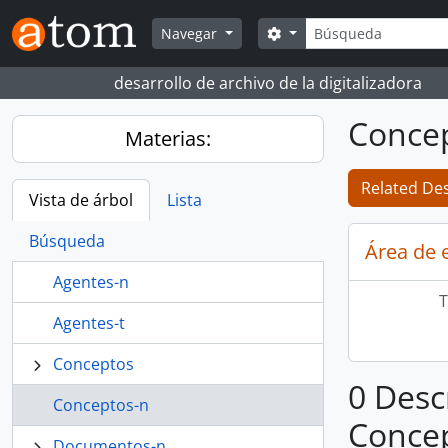
Skip to main content
Búsqueda
Search options
Navegar
desarrollo de archivo de la digitalizadora
Conce
Materias:
Related Des
Vista de árbol
Lista
Búsqueda
Área de 
Agentes-n
T
Agentes-t
Conceptos
0 Desc
Conceptos-n
Conce
Documentos-n