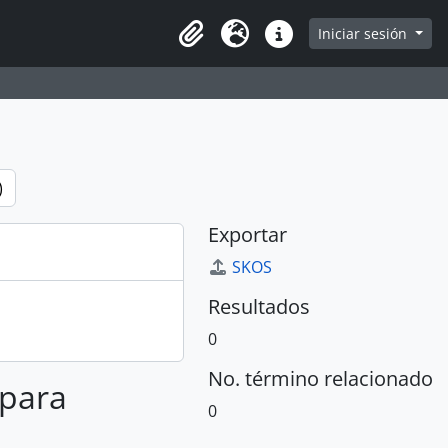
e
Iniciar sesión
Portapapeles
Idioma
Enlaces rápidos
)
Exportar
SKOS
Resultados
0
No. término relacionado
 para
0